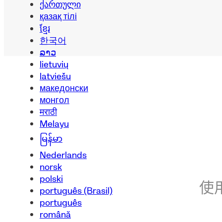
ქართული
қазақ тілі
ខ្មែរ
한국어
ລາວ
lietuvių
latviešu
македонски
монгол
मराठी
Melayu
မြန်မာ
Nederlands
norsk
polski
使用
português (Brasil)
português
română