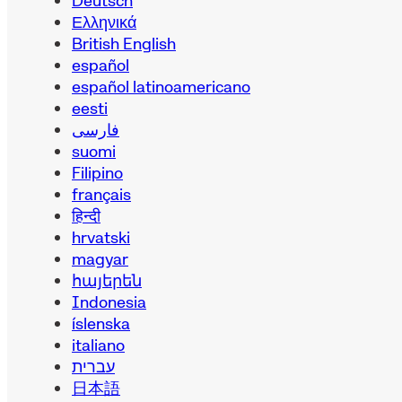
Deutsch
Ελληνικά
British English
español
español latinoamericano
eesti
فارسی
suomi
Filipino
français
हिन्दी
hrvatski
magyar
հայերեն
Indonesia
íslenska
italiano
עברית
日本語