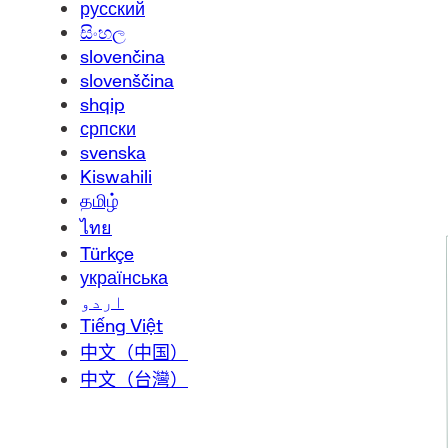
русский
සිංහල
slovenčina
slovenščina
shqip
српски
svenska
Kiswahili
தமிழ்
ไทย
Türkçe
українська
اردو
Tiếng Việt
中文（中国）
中文（台灣）