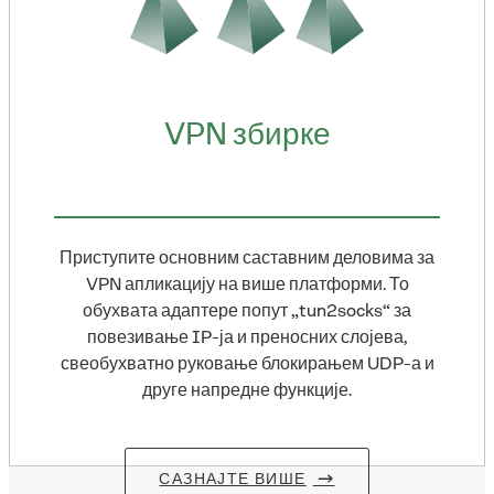
VPN збирке
Приступите основним саставним деловима за
VPN апликацију на више платформи. То
обухвата адаптере попут „tun2socks“ за
повезивање IP-ја и преносних слојева,
свеобухватно руковање блокирањем UDP-а и
друге напредне функције.
САЗНАЈТЕ ВИШЕ