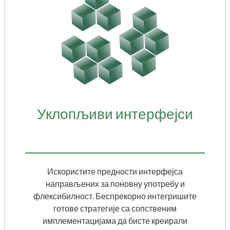
Уклопљиви интерфејси
Искористите предности интерфејса
направљених за поновну употребу и
флексибилност. Беспрекорно интегришите
готове стратегије са сопственим
имплементацијама да бисте креирали