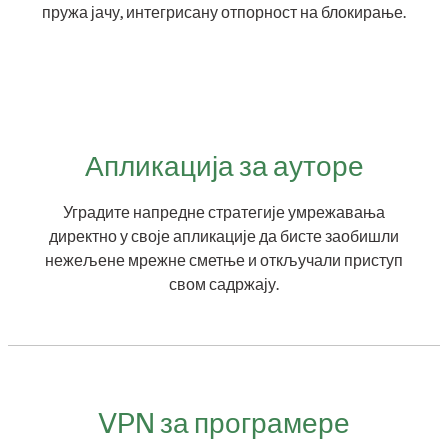
пружа јачу, интегрисану отпорност на блокирање.
Апликација за ауторе
Уградите напредне стратегије умрежавања
директно у своје апликације да бисте заобишли
нежељене мрежне сметње и откључали приступ
свом садржају.
VPN за програмере