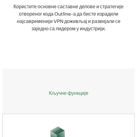
Користите основне саставне делове и стратегије
отвореног кода Outline-а да бисте израдили
најсавременији VPN доживљај и развијали се
заједно са лидером у индустрији.
Кључне функције