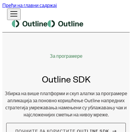
Пређи на главни садржај
За програмере
Outline
SDK
Збирка на више платформи и скуп алатки за програмере
апликација за поновно коришћење Outline напредних
стратегија умрежавања намењени су ублажавању чак и
најсложенијих сметњи на нивоу мреже.
ПОЧНИТЕ ДА КОРИСТИТЕ OUTLINE SDK