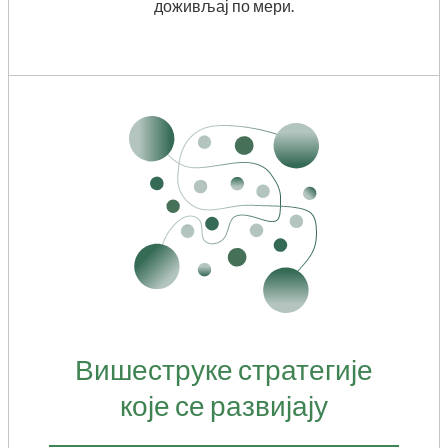
доживљај по мери.
Вишеструке стратегије
које се развијају