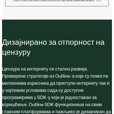
Дизајнирано за отпорност на
цензуру
Цензура на интернету се стално развија.
Проверене стратегије из Outline-а које су помогле
милионима корисника да приступе интернету чак и
у најтежим условима сада су доступне
програмерима у SDK-у који је једноставан за
коришћење. Outline SDK функционише на свим
главним платформама и пажљиво је дизајниран да