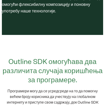
омогући флексибилну композицију и поновну
употребу наше технологије.
Outline SDK омогућава два
различита случаја коришћења
за програмере.
Програмери могу да се усредсреде на то да помогну
већем броју корисника да учествују на глобалном
интернету и приступе свом садржају, док Outline SDK