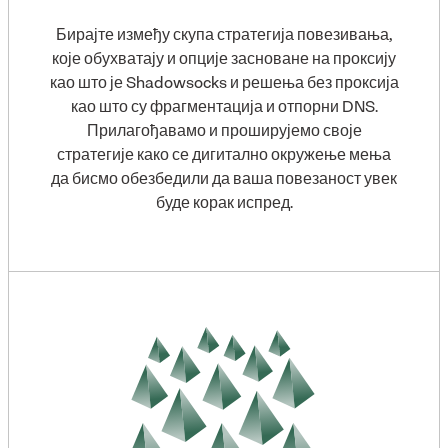
Бирајте између скупа стратегија повезивања,
које обухватају и опције засноване на проксију
као што је Shadowsocks и решења без проксија
као што су фрагментација и отпорни DNS.
Прилагођавамо и проширујемо своје
стратегије како се дигитално окружење мења
да бисмо обезбедили да ваша повезаност увек
буде корак испред.