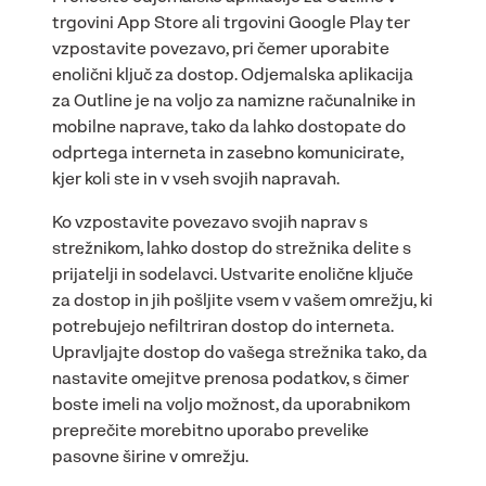
trgovini App Store ali trgovini Google Play ter
vzpostavite povezavo, pri čemer uporabite
enolični ključ za dostop. Odjemalska aplikacija
za Outline je na voljo za namizne računalnike in
mobilne naprave, tako da lahko dostopate do
odprtega interneta in zasebno komunicirate,
kjer koli ste in v vseh svojih napravah.
Ko vzpostavite povezavo svojih naprav s
strežnikom, lahko dostop do strežnika delite s
prijatelji in sodelavci. Ustvarite enolične ključe
za dostop in jih pošljite vsem v vašem omrežju, ki
potrebujejo nefiltriran dostop do interneta.
Upravljajte dostop do vašega strežnika tako, da
nastavite omejitve prenosa podatkov, s čimer
boste imeli na voljo možnost, da uporabnikom
preprečite morebitno uporabo prevelike
pasovne širine v omrežju.