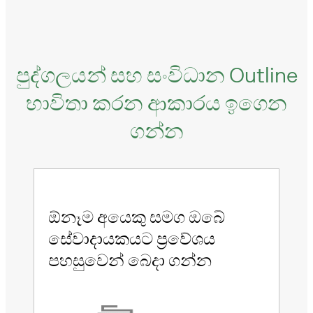
පුද්ගලයන් සහ සංවිධාන Outline
භාවිතා කරන ආකාරය ඉගෙන
ගන්න
ඕනෑම අයෙකු සමග ඔබේ
වි
සේවාදායකයට ප්‍රවේශය
Ou
පහසුවෙන් බෙදා ගන්න
අභ