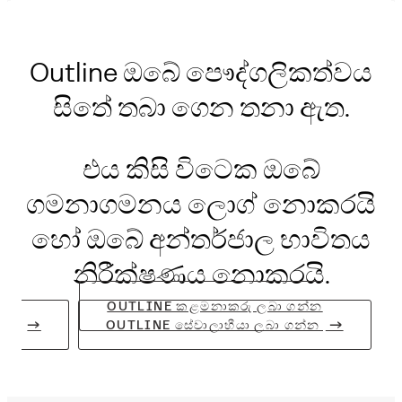
Outline ඔබේ පෞද්ගලිකත්වය
සිතේ තබා ගෙන තනා ඇත.
එය කිසි විටෙක ඔබේ
ගමනාගමනය ලොග් නොකරයි
හෝ ඔබේ අන්තර්ජාල භාවිතය
නිරීක්ෂණය නොකරයි.
OUTLINE කළමනාකරු ලබා ගන්න
OUTLINE සේවාලාභීයා ලබා ගන්න