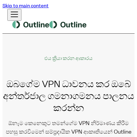
Skip to main content
එය ක්‍රියා කරන ආකාරය
ඔබගේම VPN ධාවනය කර ඔබේ
අන්තර්ජාල ගමනාගමනය පාලනය
කරන්න
ඕනෑම කෙනෙකුට තමන්ගේම VPN නිර්මාණය කිරීම
පහසු කරවීමෙන් සම්ප්‍රදායික VPN ආකෘතියෙන් Outline