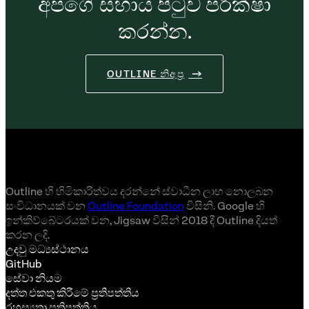
අපගේ සහාය පිටුව පරීක්ෂා
කරන්න.
OUTLINE නිඅප්‍ර
Outline හි හිමිකාරිත්වය දරන්නේ ස්වාධීන ලාභ නොලබන
සංවිධානයක් වන
Outline Foundation
විසිනි. Google හි
ඉන්කිව්බේටරයක් ​​වන, Jigsaw විසින් 2018 දී Outline දියත්
කරන ලදි.
උදවු මධ්‍යස්ථානය
GitHub
සේවා නියම
දත්ත එකතු කිරීමේ ප්‍රතිපත්තිය
රහස්‍යතා ප්‍රතිපත්තිය