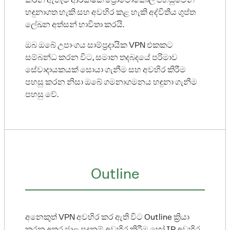
හඳුනාගත හැකි සහ අවහිර කළ හැකි අද්විතීය ගුප්ත
ලේඛන අත්සන් භාවිතා කරයි.
ඔබ ඔබේ උපාංගය සාම්ප්‍රදායික VPN එකකට
සම්බන්ධ කරන විට, සමාන තදබදයේ පරිමාව
සේවාදායකයක් සොයා ගැනීම සහ අවහිර කිරීම
පහසු කරන නිසා ඔබේ ගමනාගමනය හඳුනා ගැනීම
පහසු වේ.
Outline
අනෙකුත් VPN අවහිර කර ඇති විට Outline ක්‍රියා
කරන අතර ජාල පදනම් අවහිර කිරීම හෝ IP අවහිර