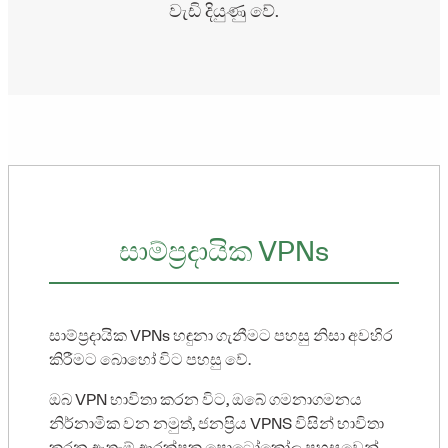
වැඩි දියුණු වේ.
සාම්ප්‍රදායික VPNs
සාම්ප්‍රදායික VPNs හඳුනා ගැනීමට පහසු නිසා අවහිර
කිරීමට බොහෝ විට පහසු වේ.
ඔබ VPN භාවිතා කරන විට, ඔබේ ගමනාගමනය
නිර්නාමික වන නමුත්, ජනප්‍රිය VPNS විසින් භාවිතා
කරන ඇතැම් ආරක්ෂක ප්‍රොටෝකෝල පහසුවෙන්