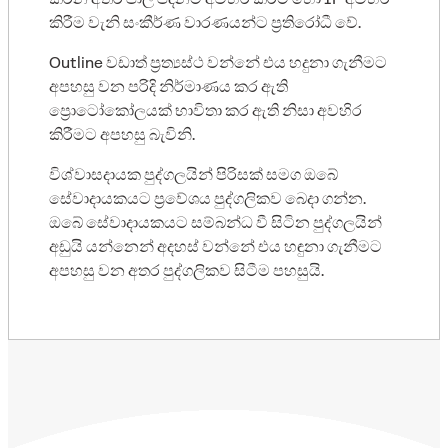
කිරීම වැනි සංකීර්ණ වාරණයන්ට ප්‍රතිරෝධී වේ.
Outline වඩාත් ප්‍රත්‍යස්ථ වන්නේ එය හදුනා ගැනීමට
අපහසු වන පරිදි නිර්මාණය කර ඇති
ප්‍රොටෝකෝලයක් භාවිතා කර ඇති නිසා අවහිර
කිරීමට අපහසු බැවිනි.
විශ්වාසදායක පුද්ගලයින් පිරිසක් සමග ඔබේ
සේවාදායකයට ප්‍රවේශය පුද්ගලිකව බෙදා ගන්න.
ඔබේ සේවාදායකයට සම්බන්ධ වී සිටින පුද්ගලයින්
අඩුයි යන්නෙන් අදහස් වන්නේ එය හඳුනා ගැනීමට
අපහසු වන අතර පුද්ගලිකව සිටීම පහසුයි.