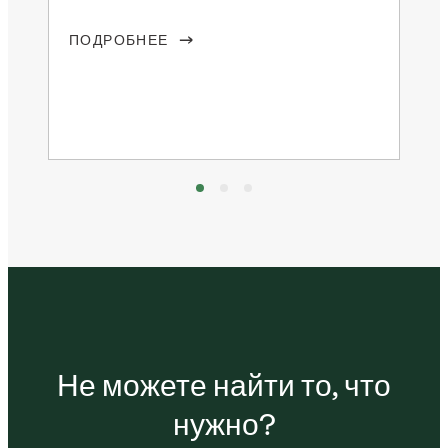
под
в
воз
ПОДРОБНЕЕ
ко
ПО
Не можете найти то, что
нужно?