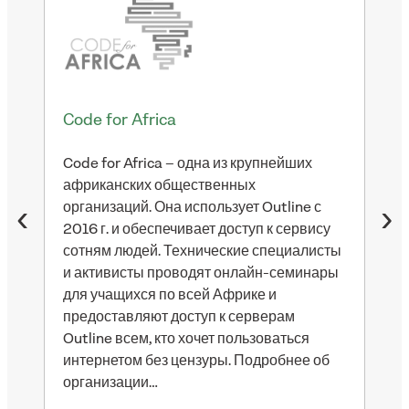
ало
Code for Africa
nth
Code for Africa – одна из крупнейших
африканских общественных
nth
организаций. Она использует Outline с
‹
›
баз
им
2016 г. и обеспечивает доступ к сервису
обе
я
сотням людей. Технические специалисты
инт
 с
и активисты проводят онлайн-семинары
nth
для учащихся по всей Африке и
отк
предоставляют доступ к серверам
мех
Outline всем, кто хочет пользоваться
пов
интернетом без цензуры. Подробнее об
Out
организации…
шиф