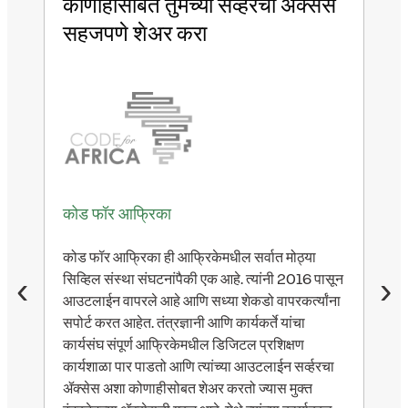
धिक
कोणाहीसोबत तुमच्या सर्व्हरचा ॲक्सेस
मुक
सहजपणे शेअर करा
तुम
करण
हा,
कोड फॉर आफ्रिका
हेरील
nth
ीडिया
कोड फॉर आफ्रिका ही आफ्रिकेमधील सर्वात मोठ्या
चा
सिव्हिल संस्था संघटनांपैकी एक आहे. त्यांनी 2016 पासून
‹
›
nthL
आउटलाईन वापरले आहे आणि सध्या शेकडो वापरकर्त्यांना
आउटल
सपोर्ट करत आहेत. तंत्रज्ञानी आणि कार्यकर्ते यांचा
जे वा
वापर
कार्यसंघ संपूर्ण आफ्रिकेमधील डिजिटल प्रशिक्षण
करण्
्हा
कार्यशाळा पार पाडतो आणि त्यांच्या आउटलाईन सर्व्हरचा
आउटल
ॲक्सेस अशा कोणाहीसोबत शेअर करतो ज्यास मुक्त
करते