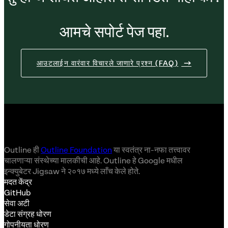
आमचे सपोर्ट पेज पहा.
आउटलाईन वारंवार विचारले जाणारे प्रश्न (FAQ)
Outline ही
Outline Foundation
या स्वतंत्र ना-नफा तत्त्वावर
चालणाऱ्या संस्थेच्या मालकीची आहे. Outline हे Google मधील
इन्क्युबेटर Jigsaw ने २०१७ मध्ये लाँच केले होते.
मदत केंद्र
GitHub
सेवा अटी
डेटा संग्रह धोरण
गोपनीयता धोरण