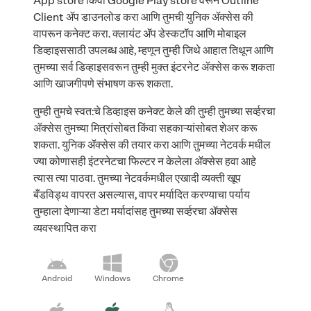
App store किंवा Google Play store वरून Outline
Client ॲप डाउनलोड करा आणि तुमची युनिक ॲक्सेस की
वापरून कनेक्ट करा. क्लायंट ॲप डेस्कटॉप आणि मोबाइल
डिव्हाइससाठी उपलब्ध आहे, म्हणून तुम्ही जिथे आहात तिथून आणि
तुमच्या सर्व डिव्हाइसवरून तुम्ही मुक्त इंटरनेट ॲक्सेस करू शकता
आणि खाजगीपणे संभाषण करू शकता.
तुम्ही तुमचे स्वत:चे डिव्हाइस कनेक्ट केले की तुम्ही तुमच्या सर्व्हरचा
ॲक्सेस तुमच्या मित्रांसोबत किंवा सहकाऱ्यांसोबत शेअर करू
शकता. युनिक ॲक्सेस की तयार करा आणि तुमच्या नेटवर्क मधील
ज्या कोणासही इंटरनेटचा फिल्टर न केलेला ॲक्सेस हवा आहे
त्यास त्या पाठवा. तुमच्या नेटवर्कमधील एखादी व्यक्ती खूप
बँडविड्थ वापरत असल्यास, वापर मर्यादित करण्याचा पर्याय
तुम्हाला देणाऱ्या डेटा मर्यादांसह तुमच्या सर्व्हरचा ॲक्सेस
व्यवस्थापित करा
Android
Windows
Chrome