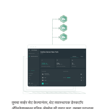
तुमचा सर्व्हर सेट केल्यानंतर, थेट व्यवस्थापक डेस्कटॉप
ॲप्लिकेशनमधून युनिक ॲक्सेस की तयार करा. तुमच्या प्राधान्य