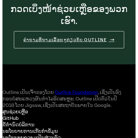
ກວດເບິ່ງໜ້າຊ່ວຍເຫຼືອຂອງພວກ
ເຮົາ.
ຄຳຖາມທີ່ຖາມເລື້ອຍໆກ່ຽວກັບ OUTLINE
Outline ເປັນເຈົ້າຂອງໂດຍ
Outline Foundation
, ເຊິ່ງເປັນອົງ
ກອນບໍ່ສະແຫວງຜົນກຳໄລອິດສະຫຼະ. Outline ເປີດຕົວໃນປີ
2018 ໂດຍ Jigsaw, ເຊິ່ງເປັນສະຖາບັນພາຍໃນ Google.
ສູນຊ່ວຍເຫຼືອ
GitHub
ຂໍ້ກຳນົດບໍລິການ
ນະໂຍບາຍການເກັບກຳຂໍ້ມູນ
ນະໂຍບາຍຄວາມເປັນສ່ວນຕົວ