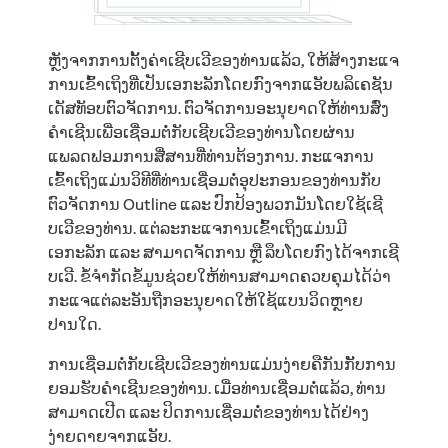
ຫຼັງຈາກການຕັ້ງຄ່າເຊີບເວີຂອງທ່ານແລ້ວ, ໃຫ້ສ້າງກະແຈ
ການເຂົ້າເຖິງທີ່ເປັນເອກະລັກໂດຍກົງຈາກແອັບພລິເຄຊັນ
ເດັສທັອບຕົວຈັດການ. ຕົວຈັດການອະນຸຍາດໃຫ້ທ່ານສົ່ງ
ຄຳເຊີນເພື່ອເຊື່ອມຕໍ່ກັບເຊີບເວີຂອງທ່ານໂດຍຜ່ານ
ແພລດຟອມການສື່ສານທີ່ທ່ານຕ້ອງການ. ກະແຈການ
ເຂົ້າເຖິງແມ່ນວິທີທີ່ທ່ານເຊື່ອມຕໍ່ອຸປະກອນຂອງທ່ານກັບ
ຕົວຈັດການ Outline ແລະ ປົກປ້ອງພວກມັນໂດຍໃຊ້ເຊີ
ບເວີຂອງທ່ານ. ແຕ່ລະກະແຈການເຂົ້າເຖິງແມ່ນມີ
ເອກະລັກ ແລະ ສາມາດຈັດການ ຫຼື ລຶບໂດຍກົງໄດ້ຈາກເຊີ
ບເວີ. ຂໍ້ຈໍາກັດຂໍ້ມູນຊ່ວຍໃຫ້ທ່ານສາມາດຄວບຄຸມໄດ້ວ່າ
ກະແຈແຕ່ລະອັນຖືກອະນຸຍາດໃຫ້ໃຊ້ແບນວິດຫຼາຍ
ປານໃດ.
ການເຊື່ອມຕໍ່ກັບເຊີບເວີຂອງທ່ານແມ່ນງ່າຍຄືກັນກັັບການ
ຍອມຮັບຄໍາເຊີນຂອງທ່ານ. ເມື່ອທ່ານເຊື່ອມຕໍ່ແລ້ວ, ທ່ານ
ສາມາດເປີດ ແລະ ປິດການເຊື່ອມຕໍ່ຂອງທ່ານໄດ້ຢ່າງ
ງ່າຍດາຍຈາກແອັບ.