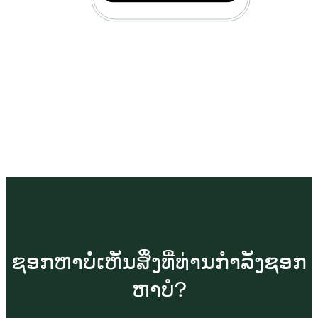
ຊອກຫາບໍ່ເຫັນສິ່ງທີ່ທ່ານກຳລັງຊອກ
ຫາບໍ?