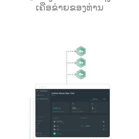
ເຄືອຂ່າຍຂອງທ່ານ