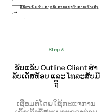
ສຶກສາເພີ່ມເຕີມກ່ຽວກັບການແບ່ງປັນການເຂົ້າເຖິງ
Step 3
ຮັບແອັບ Outline Client ສໍາ
ລັບເດັສທັອບ ແລະ ໂທລະສັບມື
ຖື
ເຊື່ອມຕໍ່ໂດຍໃຊ້ກະແຈການ