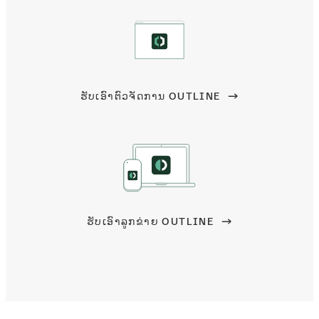
ຮັບເອົາຕົວຈັດການ OUTLINE
ຮັບເອົາລູກຂ່າຍ OUTLINE