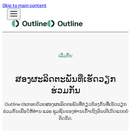
Skip to main content
ເລີ່ມຕົ້ນ
ສອງຜະລິດຕະພັນທີ່ເຮັດວຽກ
ຮ່ວມກັນ
Outline ປະກອບດ້ວຍສອງຜະລິດຕະພັນທີ່ກ່ຽວຂ້ອງກັນທີ່ເຮັດວຽກ
ຮ່ວມກັນເພື່ອໃຫ້ທ່ານ ແລະ ຊຸມຊົນຂອງທ່ານເຂົ້າເຖິງອິນເຕີເນັດແບບບໍ່
ຕິດຂັດ.