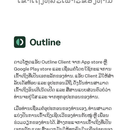
ເຂົ້າເຖິງທີ່ສະເພາະຂອງທ່ານ
ດາວໂຫຼດແອັບ Outline Client ຈາກ App store ຫຼື
Google Play store ແລະ ເຊື່ອມຕໍ່ໂດຍໃຊ້ກະແຈການ
ເຂົ້າເຖິງທີ່ເປັນເອກະລັກຂອງທ່ານ. ແອັບ Client ມີໃຫ້ສຳ
ລັບເດັສທັອບ ແລະ ອຸປະກອນມືຖື, ດັ່ງນັ້ນທ່ານສາມາດ
ເຂົ້າເຖິງອິນເຕີເນັດເປີດ ແລະ ສື່ສານແບບສ່ວນຕົວບໍ່ວ່າ
ທ່ານຈະຢູ່ໃສ ແລະ ຈາກທຸກອຸປະກອນຂອງທ່ານ.
ເມື່ອທ່ານເຊື່ອມຕໍ່ອຸປະກອນຂອງທ່ານເອງ, ທ່ານສາມາດ
ແບ່ງປັນການເຂົ້າເຖິງເຊີບເວີຂອງທ່ານກັບໝູ່ ຫຼື ເພື່ອນ
ຮ່ວມວຽກຂອງທ່ານໄດ້. ສ້າງກະແຈການເຂົ້າເຖິງທີ່ເປັນ
ເອກະລັກ ແລະ ສົ່ງພວກມັນໃຫ້ທຸກຄົນໃນເຄືອຂ່າຍຂອງ