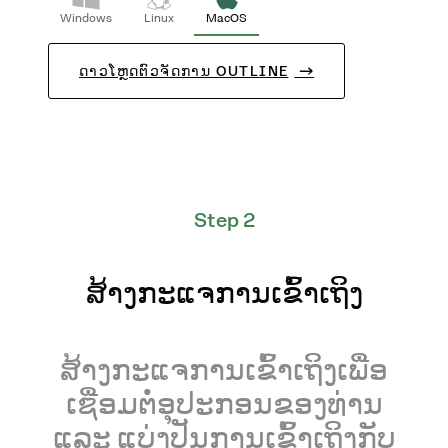
Windows
Linux
MacOS
ດາວໂຫຼດຕົວຈັດການ OUTLINE
Step 2
ສ້າງກະແຈການເຂົ້າເຖິງ
ສ້າງກະແຈການເຂົ້າເຖິງເພື່ອ
ເຊື່ອມຕໍ່ອຸປະກອນຂອງທ່ານ
ແລະ ແບ່ງປັນການເຂົ້າເຖິງກັບ