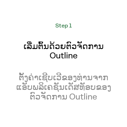
Step 1
ເລີ່ມຕົ້ນດ້ວຍຕົວຈັດການ
Outline
ຕັ້ງຄ່າເຊີບເວີຂອງທ່ານຈາກ
ແອັບພລິເຄຊັນເດັສທັອບຂອງ
ຕົວຈັດການ Outline