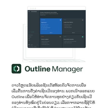
ດາວໂຫຼດແອັບພລິເຄຊັນເດັສທັອບຕົວຈັດການເພື່ອ
ເລີ່ມຕົ້ນການຕັ້ງຄ່າເຊີບເວີຂອງທ່ານ. ພວກເຮົາອອກແບບ
Outline ເພື່ອໃຫ້ທ່ານຈັດການທຸກຢ່າງກ່ຽວກັບເຊີບເວີ
ຂອງທ່ານທັງໝົດຢູ່ໃນບ່ອນດຽວ. ເລືອກຈາກລາຍຊື່ຜູ້ໃຫ້