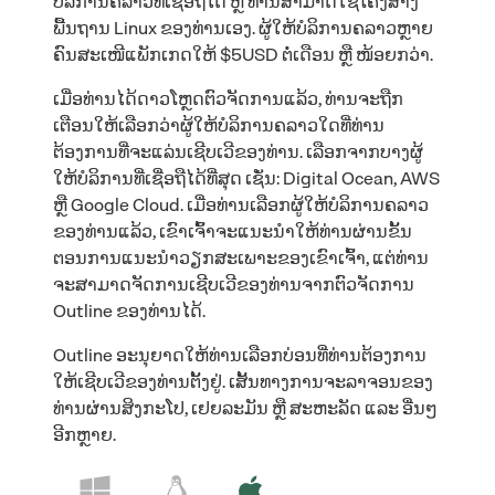
ບໍລິການຄລາວທີ່ເຊື່ອຖືໄດ້ ຫຼື ທ່ານສາມາດໃຊ້ໂຄງສ້າງ
ພື້ນຖານ Linux ຂອງທ່ານເອງ. ຜູ້ໃຫ້ບໍລິການຄລາວຫຼາຍ
ຄົນສະເໜີແພັກເກດໃຫ້ $5USD ຕໍ່ເດືອນ ຫຼື ໜ້ອຍກວ່າ.
ເມື່ອທ່ານໄດ້ດາວໂຫຼດຕົວຈັດການແລ້ວ, ທ່ານຈະຖືກ
ເຕືອນໃຫ້ເລືອກວ່າຜູ້ໃຫ້ບໍລິການຄລາວໃດທີ່ທ່ານ
ຕ້ອງການທີ່ຈະແລ່ນເຊີບເວີຂອງທ່ານ. ເລືອກຈາກບາງຜູ້
ໃຫ້ບໍລິການທີ່ເຊື່ອຖືໄດ້ທີ່ສຸດ ເຊັ່ນ: Digital Ocean, AWS
ຫຼື Google Cloud. ເມື່ອທ່ານເລືອກຜູ້ໃຫ້ບໍລິການຄລາວ
ຂອງທ່ານແລ້ວ, ເຂົາເຈົ້າຈະແນະນຳໃຫ້ທ່ານຜ່ານຂັ້ນ
ຕອນການແນະນຳວຽກສະເພາະຂອງເຂົາເຈົ້າ, ແຕ່ທ່ານ
ຈະສາມາດຈັດການເຊີບເວີຂອງທ່ານຈາກຕົວຈັດການ
Outline ຂອງທ່ານໄດ້.
Outline ອະນຸຍາດໃຫ້ທ່ານເລືອກບ່ອນທີ່ທ່ານຕ້ອງການ
ໃຫ້ເຊີບເວີຂອງທ່ານຕັ້ງຢູ່. ເສັ້ນທາງການຈະລາຈອນຂອງ
ທ່ານຜ່ານສິງກະໂປ, ເຢຍລະມັນ ຫຼື ສະຫະລັດ ແລະ ອື່ນໆ
ອີກຫຼາຍ.