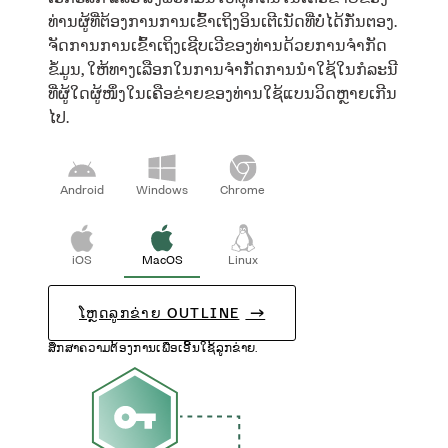
ທ່ານຜູ້ທີ່ຕ້ອງການການເຂົ້າເຖິງອິນເຕີເນັດທີ່ບໍ່ໄດ້ກັ່ນຕອງ.
ຈັດການການເຂົ້າເຖິງເຊີບເວີຂອງທ່ານດ້ວຍການຈໍາກັດ
ຂໍ້ມູນ, ໃຫ້ທາງເລືອກໃນການຈໍາກັດການນໍາໃຊ້ໃນກໍລະນີ
ທີ່ຜູ້ໃດຜູ້ໜຶ່ງໃນເຄືອຂ່າຍຂອງທ່ານໃຊ້ແບນວິດຫຼາຍເກີນ
ໄປ.
Android
Windows
Chrome
iOS
MacOS
Linux
ໂຫຼດລູກຂ່າຍ OUTLINE
ສຶກສາຄວາມຕ້ອງການເພື່ອເອີ້ນໃຊ້ລູກຂ່າຍ.