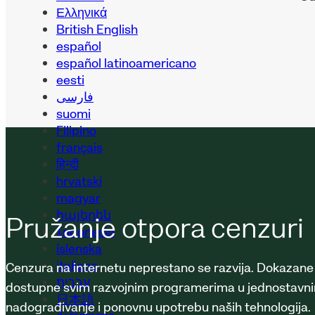
Ελληνικά
British English
español
español latinoamericano
eesti
فارسی
suomi
Filipino
français
हिन्दी
hrvatski
magyar
հայերեն
Pružanje otpora cenzuri
Indonesia
íslenska
italiano
Cenzura na internetu neprestano se razvija. Dokazane O
עברית
dostupne svim razvojnim programerima u jednostavnim 
日本語
nadograđivanje i ponovnu upotrebu naših tehnologija.