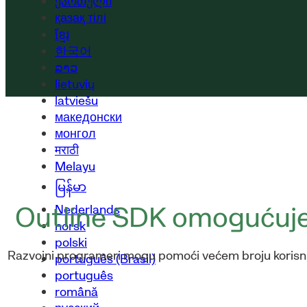
ქართული
қазақ тілі
ខ្មែរ
한국어
ລາວ
lietuvių
latviešu
македонски
монгол
मराठी
Melayu
မြန်မာ
Outline SDK omogućuje 
Nederlands
norsk
polski
Razvojni programeri mogu pomoći većem broju korisnika
português (Brasil)
português
română