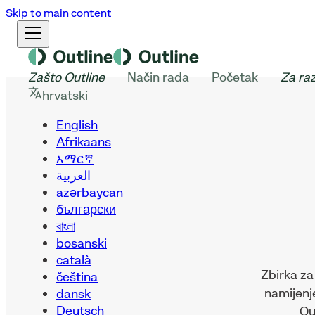
Skip to main content
Zašto Outline
Način rada
Početak
Za ra
hrvatski
English
Afrikaans
አማርኛ
العربية
azərbaycan
български
বাংলা
bosanski
català
Zbirka za
čeština
namijenj
dansk
Deutsch
Ou