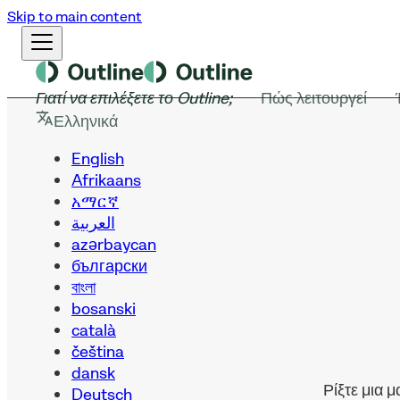
Skip to main content
Γιατί να επιλέξετε το Outline;
Πώς λειτουργεί
Ελληνικά
English
Afrikaans
አማርኛ
العربية
azərbaycan
български
বাংলা
bosanski
català
čeština
dansk
Ρίξτε μια μ
Deutsch