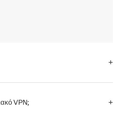
σιακό VPN;