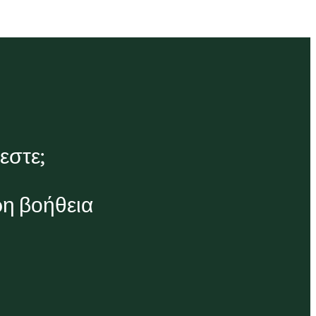
εστε;
ρη βοήθεια