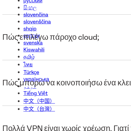
русский
සිංහල
slovenčina
slovenščina
shqip
српски
Πώς επιλέγω πάροχο cloud;
svenska
Kiswahili
தமிழ்
ไทย
Türkçe
українська
Πώς μπορώ να κοινοποιήσω ένα κλε
اردو
Tiếng Việt
中文（中国）
中文（台灣）
Πολλά VPN είναι χωρίς χρέωση. Γιατί