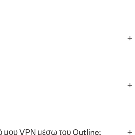
ό μου VPN μέσω του Outline;