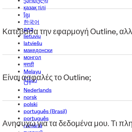
ქართული
қазақ тілі
ខ្មែរ
한국어
ລາວ
Κατέβασα την εφαρμογή Outline, αλλ
lietuvių
latviešu
македонски
монгол
मराठी
Melayu
Είναι ασφαλές το Outline;
မြန်မာ
Nederlands
norsk
polski
português (Brasil)
português
Ανησυχώ για τα δεδομένα μου. Τι πλ
română