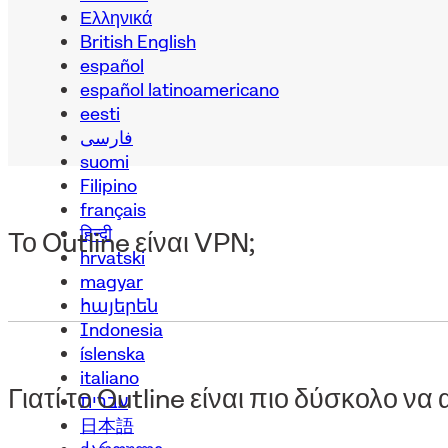
Ελληνικά
British English
español
español latinoamericano
eesti
فارسی
suomi
Filipino
français
हिन्दी
Το Outline είναι VPN;
hrvatski
magyar
հայերեն
Indonesia
íslenska
italiano
Γιατί το Outline είναι πιο δύσκολο ν
עברית
日本語