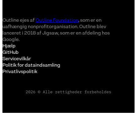
Outline ejes af
Outline Foundation
, som er en
uafhængig nonprofitorganisation. Outline blev
lanceret i 2018 af Jigsaw, som er en afdeling hos
Google.
Hjælp
GitHub
Servicevilkår
Politik for dataindsamling
Privatlivspolitik
2026 © Alle rettigheder forbeholdes